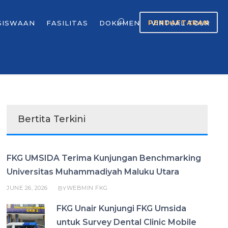
PENDAFTARAN
SISWAAN
FASILITAS
DOKUMEN
VIRTUAL TOUR
Bertita Terkini
FKG UMSIDA Terima Kunjungan Benchmarking
Universitas Muhammadiyah Maluku Utara
JUNE 26, 2026
WEBMIN FKG
BY
FKG Unair Kunjungi FKG Umsida
untuk Survey Dental Clinic Mobile