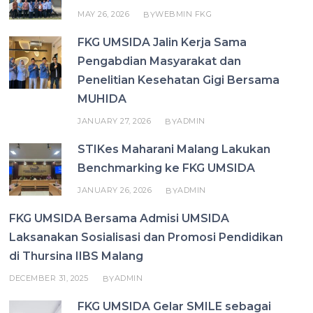
MAY 26, 2026
WEBMIN FKG
BY
FKG UMSIDA Jalin Kerja Sama
Pengabdian Masyarakat dan
Penelitian Kesehatan Gigi Bersama
MUHIDA
JANUARY 27, 2026
ADMIN
BY
STIKes Maharani Malang Lakukan
Benchmarking ke FKG UMSIDA
JANUARY 26, 2026
ADMIN
BY
FKG UMSIDA Bersama Admisi UMSIDA
Laksanakan Sosialisasi dan Promosi Pendidikan
di Thursina IIBS Malang
DECEMBER 31, 2025
ADMIN
BY
FKG UMSIDA Gelar SMILE sebagai