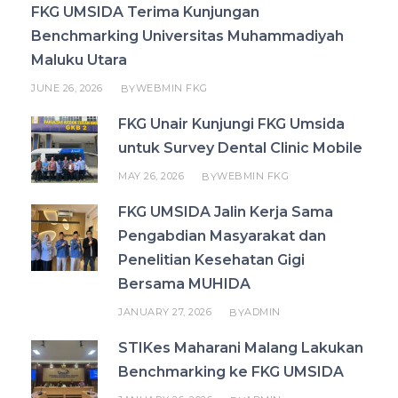
FKG UMSIDA Terima Kunjungan
Benchmarking Universitas Muhammadiyah
Maluku Utara
JUNE 26, 2026
WEBMIN FKG
BY
FKG Unair Kunjungi FKG Umsida
untuk Survey Dental Clinic Mobile
MAY 26, 2026
WEBMIN FKG
BY
FKG UMSIDA Jalin Kerja Sama
Pengabdian Masyarakat dan
Penelitian Kesehatan Gigi
Bersama MUHIDA
JANUARY 27, 2026
ADMIN
BY
STIKes Maharani Malang Lakukan
Benchmarking ke FKG UMSIDA