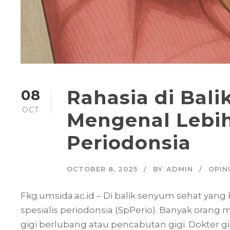
Rahasia di Bali
08
OCT
Mengenal Lebih
Periodonsia
OCTOBER 8, 2025
BY
ADMIN
OPIN
Fkg.umsida.ac.id – Di balik senyum sehat yang k
spesialis periodonsia (SpPerio). Banyak oran
gigi berlubang atau pencabutan gigi. Dokter gig