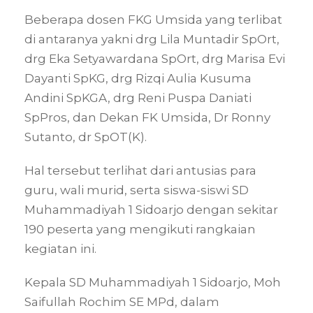
Beberapa dosen FKG Umsida yang terlibat
di antaranya yakni
drg Lila Muntadir SpOrt,
drg
Eka Setyawardana SpOrt, drg Marisa Evi
Dayanti SpKG, drg Rizqi Aulia Kusuma
Andini SpKGA, drg Reni Puspa Daniati
SpPros, dan Dekan FK Umsida, Dr Ronny
Sutanto, dr SpOT(K).
Hal tersebut terlihat dari antusias para
guru, wali murid, serta siswa-siswi SD
Muhammadiyah 1 Sidoarjo dengan sekitar
190 peserta yang mengikuti rangkaian
kegiatan ini.
Kepala SD Muhammadiyah 1 Sidoarjo, Moh
Saifullah Rochim SE MPd, dalam