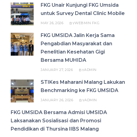
FKG Unair Kunjungi FKG Umsida
untuk Survey Dental Clinic Mobile
MAY 26, 2026
WEBMIN FKG
BY
FKG UMSIDA Jalin Kerja Sama
Pengabdian Masyarakat dan
Penelitian Kesehatan Gigi
Bersama MUHIDA
JANUARY 27, 2026
ADMIN
BY
STIKes Maharani Malang Lakukan
Benchmarking ke FKG UMSIDA
JANUARY 26, 2026
ADMIN
BY
FKG UMSIDA Bersama Admisi UMSIDA
Laksanakan Sosialisasi dan Promosi
Pendidikan di Thursina IIBS Malang