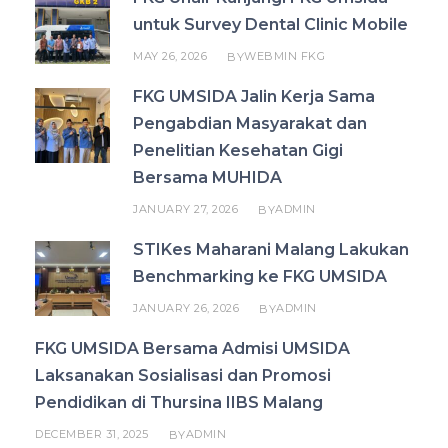
untuk Survey Dental Clinic Mobile
MAY 26, 2026
WEBMIN FKG
BY
FKG UMSIDA Jalin Kerja Sama
Pengabdian Masyarakat dan
Penelitian Kesehatan Gigi
Bersama MUHIDA
JANUARY 27, 2026
ADMIN
BY
STIKes Maharani Malang Lakukan
Benchmarking ke FKG UMSIDA
JANUARY 26, 2026
ADMIN
BY
FKG UMSIDA Bersama Admisi UMSIDA
Laksanakan Sosialisasi dan Promosi
Pendidikan di Thursina IIBS Malang
DECEMBER 31, 2025
ADMIN
BY