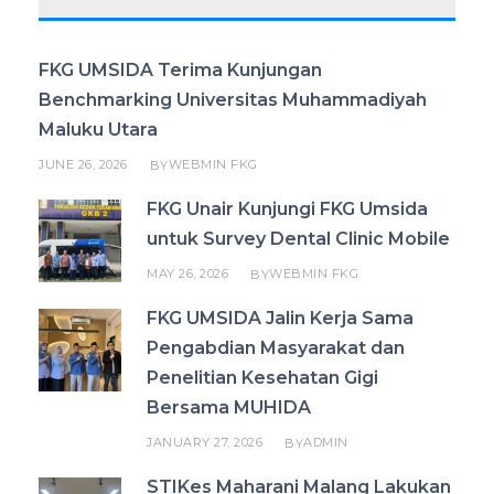
FKG UMSIDA Terima Kunjungan
Benchmarking Universitas Muhammadiyah
Maluku Utara
JUNE 26, 2026
WEBMIN FKG
BY
FKG Unair Kunjungi FKG Umsida
untuk Survey Dental Clinic Mobile
MAY 26, 2026
WEBMIN FKG
BY
FKG UMSIDA Jalin Kerja Sama
Pengabdian Masyarakat dan
Penelitian Kesehatan Gigi
Bersama MUHIDA
JANUARY 27, 2026
ADMIN
BY
STIKes Maharani Malang Lakukan